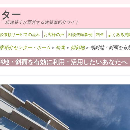
ンター
・一級建築士が運営する建築家紹介サイト
談依頼サービスの流れ
お客様の声
相談依頼事例
料金
よくある質
家紹介センター・ホーム
>
特集
>
傾斜地
> 傾斜地・斜面を有
斜地・斜面を有効に利用・活用したいあなたへ