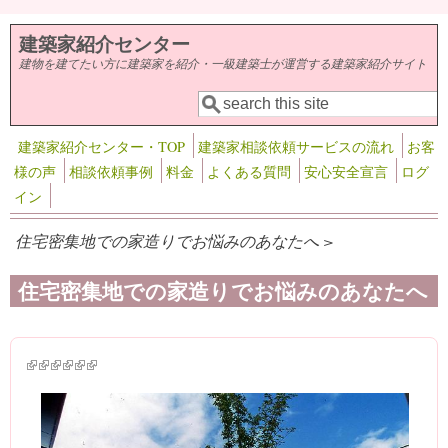
メインコンテンツに移動
建築家紹介センター
建物を建てたい方に建築家を紹介・一級建築士が運営する建築家紹介サイト
検索
検索フォーム
建築家紹介センター・TOP
建築家相談依頼サービスの流れ
お客
様の声
相談依頼事例
料金
よくある質問
安心安全宣言
ログ
イン
住宅密集地での家造りでお悩みのあなたへ >
住宅密集地での家造りでお悩みのあなたへ
(link is external)
(link is external)
(link is external)
(link is external)
(link is external)
(link is external)