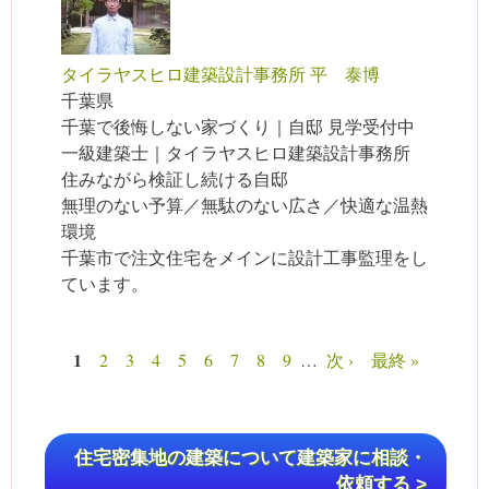
タイラヤスヒロ建築設計事務所 平 泰博
千葉県
千葉で後悔しない家づくり｜自邸 見学受付中
一級建築士｜タイラヤスヒロ建築設計事務所
住みながら検証し続ける自邸
無理のない予算／無駄のない広さ／快適な温熱
環境
千葉市で注文住宅をメインに設計工事監理をし
ています。
1
2
3
4
5
6
7
8
9
…
次 ›
最終 »
ページ
住宅密集地の建築について建築家に相談・
依頼する >