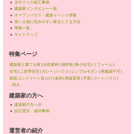
当サイトの竣工事例
建築家インタビュー一覧
オープンハウス・建築イベント情報
安い土地に住みやすい家をたてる方法
寄稿一覧
サイトマップ
特集ページ
建築家と建てる家
|
自然素材
|
傾斜地
|
狭小住宅
|
リフォーム
|
住宅
|
二世帯住宅
|
ガレージハウス
|
シンプルモダン
|
再建築不可
|
鉄筋コンクリート造
|
がけ条例
|
用途変更
|
平屋
|
コートハウス
|
...続き...
建築家の方へ
建築家の方へ
(link is external)
設計受注・成功事例
運営者の紹介