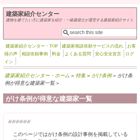
メインコンテンツに移動
建築家紹介センター
建物を建てたい方に建築家を紹介・一級建築士が運営する建築家紹介サイト
検索
検索フォーム
建築家紹介センター・TOP
建築家相談依頼サービスの流れ
お客
様の声
相談依頼事例
料金
よくある質問
安心安全宣言
ログ
イン
建築家紹介センター・ホーム
>
特集
>
がけ条例
> がけ条
例が得意な建築家一覧 >
がけ条例が得意な建築家一覧
(link is external)
(link is external)
(link is external)
(link is external)
(link is external)
(link is external)
このページではがけ条例の設計事例を掲載している