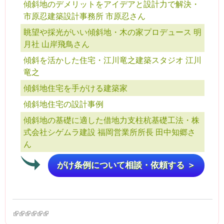
傾斜地のデメリットをアイデアと設計力で解決・
市原忍建築設計事務所 市原忍さん
眺望や採光がいい傾斜地・木の家プロデュース 明
月社 山岸飛鳥さん
傾斜を活かした住宅・江川竜之建築スタジオ 江川
竜之
傾斜地住宅を手がける建築家
傾斜地住宅の設計事例
傾斜地の基礎に適した借地力支柱杭基礎工法・株
式会社シゲムラ建設 福岡営業所所長 田中知郷さ
ん
がけ条例について相談・依頼する ＞
(link is external)
(link is external)
(link is external)
(link is external)
(link is external)
(link is external)