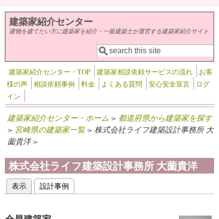
メインコンテンツに移動
建築家紹介センター
建物を建てたい方に建築家を紹介・一級建築士が運営する建築家紹介サイト
検索
検索フォーム
建築家紹介センター・TOP
建築家相談依頼サービスの流れ
お客
様の声
相談依頼事例
料金
よくある質問
安心安全宣言
ログ
イン
建築家紹介センター・ホーム
>
都道府県から建築家を探す
>
宮崎県の建築家一覧
> 株式会社ライフ建築設計事務所 大
薗貴洋 >
株式会社ライフ建築設計事務所 大薗貴洋
表示
(アクティブなタブ)
設計事例
プライマリータブ
会員建築家