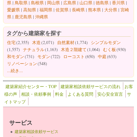
県
|
鳥取県
|
島根県
|
岡山県
|
広島県
|
山口県
|
徳島県
|
香川県
|
愛媛県
|
高知県
|
福岡県
|
佐賀県
|
長崎県
|
熊本県
|
大分県
|
宮崎
県
|
鹿児島県
|
沖縄県
タグから建築家を探す
住宅
(2,355)
木造
(2,071)
自然素材
(1,774)
シンプルモダン
(1,557)
ナチュラル
(1,163)
木造２階建て
(1,064)
むく板
(930)
和モダン
(731)
モダン
(722)
ローコスト
(650)
中庭
(633)
リノベーション
(548)
...続き...
建築家紹介センター・TOP
建築家相談依頼サービスの流れ
お客
様の声
相談・依頼事例
料金
よくある質問
安心安全宣言
サ
イトマップ
サービス
建築家相談依頼サービス