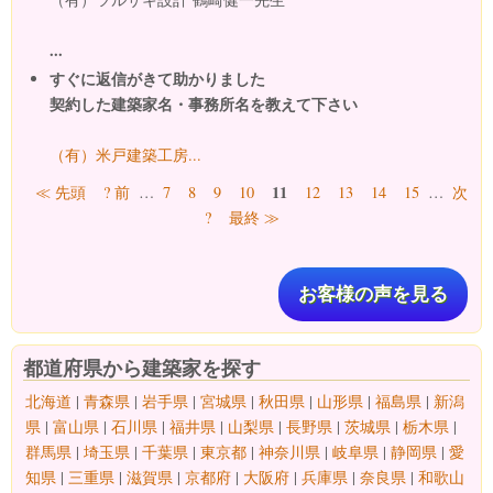
...
すぐに返信がきて助かりました
契約した建築家名・事務所名を教えて下さい
（有）米戸建築工房...
ページ
11
≪ 先頭
? 前
…
7
8
9
10
12
13
14
15
…
次
?
最終 ≫
お客様の声を見る
都道府県から建築家を探す
北海道
|
青森県
|
岩手県
|
宮城県
|
秋田県
|
山形県
|
福島県
|
新潟
県
|
富山県
|
石川県
|
福井県
|
山梨県
|
長野県
|
茨城県
|
栃木県
|
群馬県
|
埼玉県
|
千葉県
|
東京都
|
神奈川県
|
岐阜県
|
静岡県
|
愛
知県
|
三重県
|
滋賀県
|
京都府
|
大阪府
|
兵庫県
|
奈良県
|
和歌山