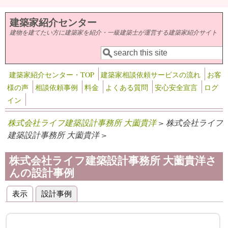
メインコンテンツに移動
建築家紹介センター
建物を建てたい方に建築家を紹介・一級建築士が運営する建築家紹介サイト
検索
検索フォーム
建築家紹介センター・TOP
建築家相談依頼サービスの流れ
お客
様の声
相談依頼事例
料金
よくある質問
安心安全宣言
ログ
イン
株式会社ライフ建築設計事務所 大薗貴洋
> 株式会社ライフ
建築設計事務所 大薗貴洋 >
株式会社ライフ建築設計事務所 大薗貴洋さ
んの設計事例
表示
設計事例
(アクティブなタブ)
プライマリータブ