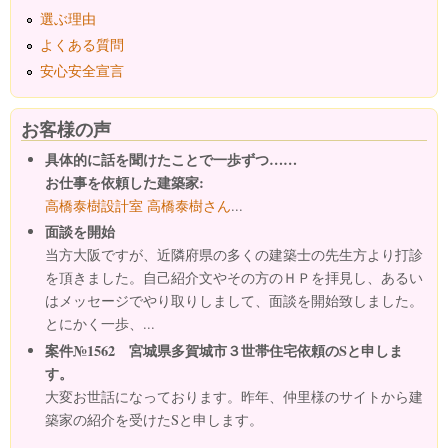
選ぶ理由
よくある質問
安心安全宣言
お客様の声
具体的に話を聞けたことで一歩ずつ……
お仕事を依頼した建築家:
高橋泰樹設計室 高橋泰樹さん
...
面談を開始
当方大阪ですが、近隣府県の多くの建築士の先生方より打診
を頂きました。自己紹介文やその方のＨＰを拝見し、あるい
はメッセージでやり取りしまして、面談を開始致しました。
とにかく一歩、...
案件№1562 宮城県多賀城市３世帯住宅依頼のSと申しま
す。
大変お世話になっております。昨年、仲里様のサイトから建
築家の紹介を受けたSと申します。