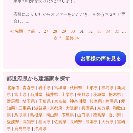
築家の紹介を受けたSと申します。
応募により６社からオファーをいただき、そのうち２社と面
会し、...
ページ
31
≪ 先頭
? 前
…
27
28
29
30
32
33
34
35
…
次 ?
最終 ≫
お客様の声を見る
都道府県から建築家を探す
北海道
|
青森県
|
岩手県
|
宮城県
|
秋田県
|
山形県
|
福島県
|
新潟
県
|
富山県
|
石川県
|
福井県
|
山梨県
|
長野県
|
茨城県
|
栃木県
|
群馬県
|
埼玉県
|
千葉県
|
東京都
|
神奈川県
|
岐阜県
|
静岡県
|
愛
知県
|
三重県
|
滋賀県
|
京都府
|
大阪府
|
兵庫県
|
奈良県
|
和歌山
県
|
鳥取県
|
島根県
|
岡山県
|
広島県
|
山口県
|
徳島県
|
香川県
|
愛媛県
|
高知県
|
福岡県
|
佐賀県
|
長崎県
|
熊本県
|
大分県
|
宮崎
県
|
鹿児島県
|
沖縄県