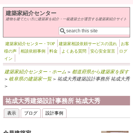
メインコンテンツに移動
建築家紹介センター
建物を建てたい方に建築家を紹介・一級建築士が運営する建築家紹介サイト
検索
検索フォーム
建築家紹介センター・TOP
建築家相談依頼サービスの流れ
お客
様の声
相談依頼事例
料金
よくある質問
安心安全宣言
ログ
イン
建築家紹介センター・ホーム
>
都道府県から建築家を探す
>
岐阜県の建築家一覧
> 祐成大秀建築設計事務所 祐成大秀
>
祐成大秀建築設計事務所 祐成大秀
表示
(アクティブなタブ)
ブログ
設計事例
プライマリータブ
会員建築家