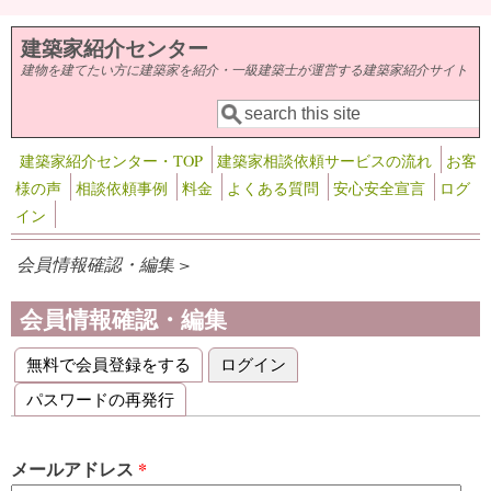
メインコンテンツに移動
建築家紹介センター
建物を建てたい方に建築家を紹介・一級建築士が運営する建築家紹介サイト
検索
検索フォーム
建築家紹介センター・TOP
建築家相談依頼サービスの流れ
お客
様の声
相談依頼事例
料金
よくある質問
安心安全宣言
ログ
イン
会員情報確認・編集 >
会員情報確認・編集
無料で会員登録をする
ログイン
(アクティブなタブ)
プライマリータブ
パスワードの再発行
メールアドレス
*