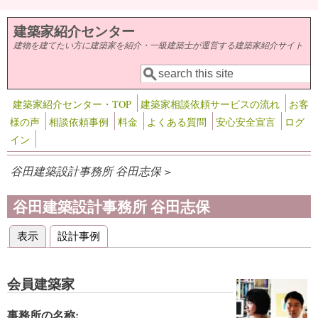
メインコンテンツに移動
建築家紹介センター
建物を建てたい方に建築家を紹介・一級建築士が運営する建築家紹介サイト
検索
検索フォーム
建築家紹介センター・TOP
建築家相談依頼サービスの流れ
お客
様の声
相談依頼事例
料金
よくある質問
安心安全宣言
ログ
イン
谷田建築設計事務所 谷田志保 >
谷田建築設計事務所 谷田志保
表示
(アクティブなタブ)
設計事例
プライマリータブ
会員建築家
事務所の名称: