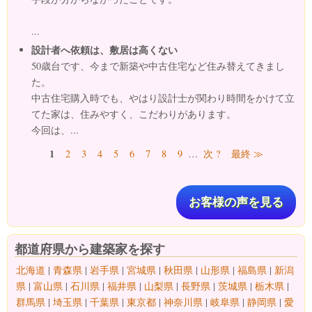
...
設計者へ依頼は、敷居は高くない
50歳台です、今まで新築や中古住宅など住み替えてきまし
た。
中古住宅購入時でも、やはり設計士が関わり時間をかけて立
てた家は、住みやすく、こだわりがあります。
今回は、...
ページ
1
2
3
4
5
6
7
8
9
…
次 ?
最終 ≫
お客様の声を見る
都道府県から建築家を探す
北海道
|
青森県
|
岩手県
|
宮城県
|
秋田県
|
山形県
|
福島県
|
新潟
県
|
富山県
|
石川県
|
福井県
|
山梨県
|
長野県
|
茨城県
|
栃木県
|
群馬県
|
埼玉県
|
千葉県
|
東京都
|
神奈川県
|
岐阜県
|
静岡県
|
愛