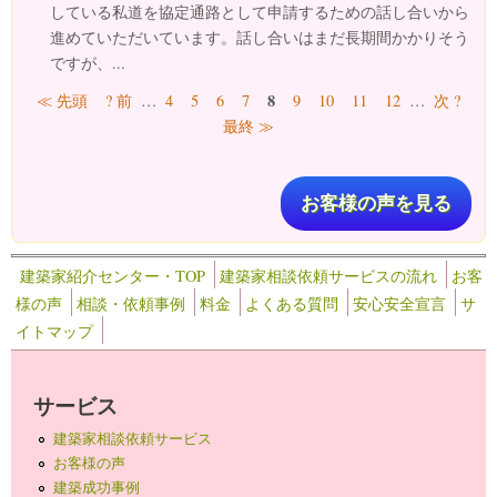
している私道を協定通路として申請するための話し合いから
進めていただいています。話し合いはまだ長期間かかりそう
ですが、...
ページ
8
≪ 先頭
? 前
…
4
5
6
7
9
10
11
12
…
次 ?
最終 ≫
お客様の声を見る
建築家紹介センター・TOP
建築家相談依頼サービスの流れ
お客
様の声
相談・依頼事例
料金
よくある質問
安心安全宣言
サ
イトマップ
サービス
建築家相談依頼サービス
お客様の声
建築成功事例