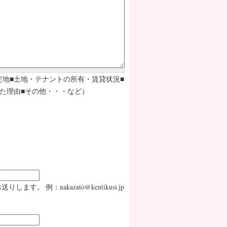
定地■土地・テナントの所有・賃貸状況■
た理由■その他・・・など）
：nakazato@kentikusi.jp