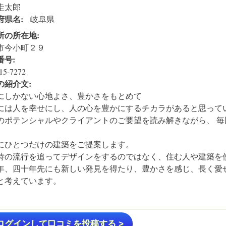
圭太郎
府県名:
岐阜県
所の所在地:
市今小町２９
番号:
15-7272
の紹介文:
にしかない心地よさ、豊かさをもとめて
には人を幸せにし、人の心を豊かにするチカラがあると思って
のポテンシャルやクライアントのご要望を読み解きながら、 毎
、
にひとつだけの建築をご提案します。
時の流行を追ってデザインをするのではなく、住む人や建築を
年、四十年先にも新しい発見を得たり、豊かさを感じ、長く愛
と考えています。
ログインして口コミを投稿する >