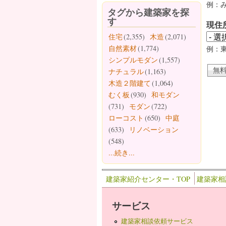
例：
タグから建築家を探
す
現住
住宅
(2,355)
木造
(2,071)
自然素材
(1,774)
例：
シンプルモダン
(1,557)
ナチュラル
(1,163)
木造２階建て
(1,064)
むく板
(930)
和モダン
(731)
モダン
(722)
ローコスト
(650)
中庭
(633)
リノベーション
(548)
...続き...
建築家紹介センター・TOP
建築家相
サービス
建築家相談依頼サービス