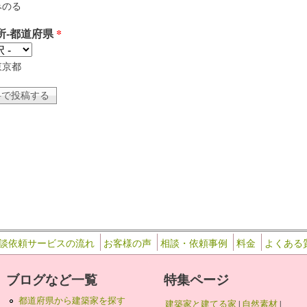
みのる
所-都道府県
*
東京都
談依頼サービスの流れ
お客様の声
相談・依頼事例
料金
よくある
ブログなど一覧
特集ページ
都道府県から建築家を探す
建築家と建てる家
|
自然素材
|