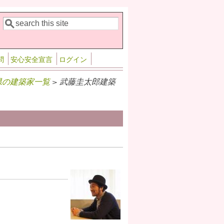
検索
検索フォーム
問
安心安全宣言
ログイン
県の建築家一覧
> 武藤圭太郎建築