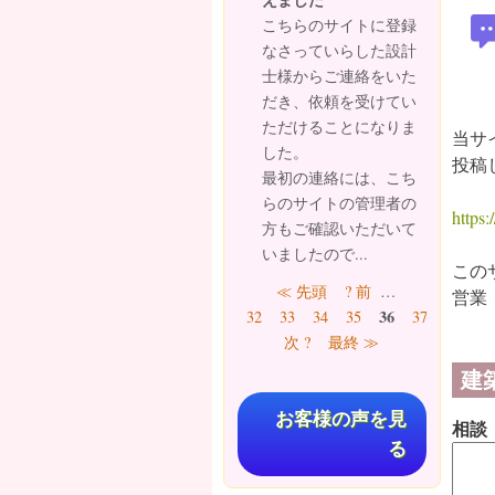
こちらのサイトに登録
なさっていらした設計
士様からご連絡をいた
だき、依頼を受けてい
ただけることになりま
当サ
した。
投稿
最初の連絡には、こち
らのサイトの管理者の
https:/
方もご確認いただいて
いましたので...
この
ページ
≪ 先頭
? 前
…
営業
36
32
33
34
35
37
38
39
次 ?
最終 ≫
建
お客様の声を見
相談
る