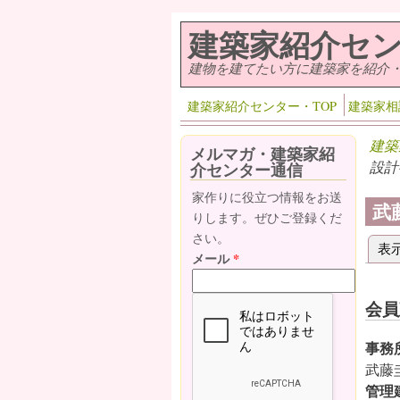
メインコンテンツに移動
建築家紹介セ
建物を建てたい方に建築家を紹介
建築家紹介センター・TOP
建築家相
建築
メルマガ・建築家紹
設計
介センター通信
家作りに役立つ情報をお送
武
りします。ぜひご登録くだ
さい。
表
プ
メール
*
会員
事務
武藤
管理