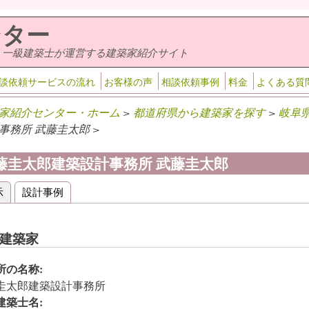
ンター
・一級建築士が運営する建築家紹介サイト
談依頼サービスの流れ
お客様の声
相談依頼事例
料金
よくある質
家紹介センター・ホーム
>
都道府県から建築家を探す
>
岐阜
事務所 武藤圭太郎 >
藤圭太郎建築設計事務所 武藤圭太郎
示
(アクティブなタブ)
設計事例
ライマリータブ
建築家
所の名称:
圭太郎建築設計事務所
建築士名: