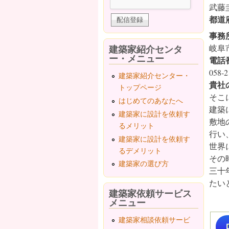
武藤
都道
事務
建築家紹介センタ
岐阜
ー・メニュー
電話
058-2
建築家紹介センター・
貴社
トップページ
そこ
はじめてのあなたへ
建築
建築家に設計を依頼す
敷地
るメリット
行い
建築家に設計を依頼す
世界
るデメリット
その
建築家の選び方
三十
たい
建築家依頼サービス
メニュー
建築家相談依頼サービ