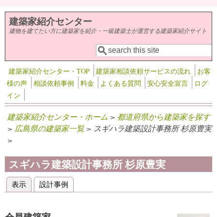
メインコンテンツに移動
建築家紹介センター
建物を建てたい方に建築家を紹介・一級建築士が運営する建築家紹介サイト
検索
検索フォーム
建築家紹介センター・TOP
建築家相談依頼サービスの流れ
お客
様の声
相談依頼事例
料金
よくある質問
安心安全宣言
ログ
イン
建築家紹介センター・ホーム
>
都道府県から建築家を探す
>
広島県の建築家一覧
> スギハラ建築設計事務所 杉原豊実
>
スギハラ建築設計事務所 杉原豊実
表示
(アクティブなタブ)
設計事例
プライマリータブ
会員建築家