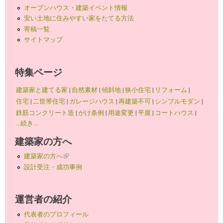
オープンハウス・建築イベント情報
安い土地に住みやすい家をたてる方法
寄稿一覧
サイトマップ
特集ページ
建築家と建てる家
|
自然素材
|
傾斜地
|
狭小住宅
|
リフォーム
|
住宅
|
二世帯住宅
|
ガレージハウス
|
再建築不可
|
シンプルモダン
|
鉄筋コンクリート造
|
がけ条例
|
用途変更
|
平屋
|
コートハウス
|
...続き...
建築家の方へ
建築家の方へ
(link is external)
設計受注・成功事例
運営者の紹介
代表者のプロフィール