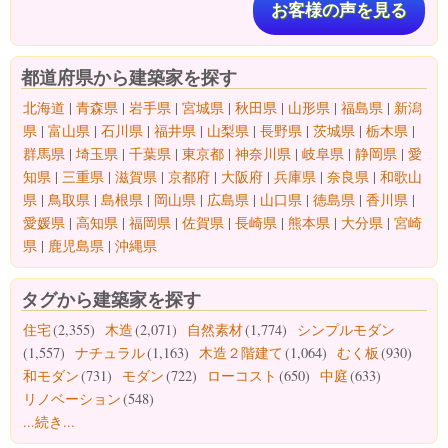
お客様の声を見る
都道府県から建築家を探す
北海道
|
青森県
|
岩手県
|
宮城県
|
秋田県
|
山形県
|
福島県
|
新潟
県
|
富山県
|
石川県
|
福井県
|
山梨県
|
長野県
|
茨城県
|
栃木県
|
群馬県
|
埼玉県
|
千葉県
|
東京都
|
神奈川県
|
岐阜県
|
静岡県
|
愛
知県
|
三重県
|
滋賀県
|
京都府
|
大阪府
|
兵庫県
|
奈良県
|
和歌山
県
|
鳥取県
|
島根県
|
岡山県
|
広島県
|
山口県
|
徳島県
|
香川県
|
愛媛県
|
高知県
|
福岡県
|
佐賀県
|
長崎県
|
熊本県
|
大分県
|
宮崎
県
|
鹿児島県
|
沖縄県
タグから建築家を探す
住宅
(2,355)
木造
(2,071)
自然素材
(1,774)
シンプルモダン
(1,557)
ナチュラル
(1,163)
木造２階建て
(1,064)
むく板
(930)
和モダン
(731)
モダン
(722)
ローコスト
(650)
中庭
(633)
リノベーション
(548)
...続き...