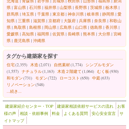
北海道
|
青森県
|
岩手県
|
宮城県
|
秋田県
|
山形県
|
福島県
|
新潟
県
|
富山県
|
石川県
|
福井県
|
山梨県
|
長野県
|
茨城県
|
栃木県
|
群馬県
|
埼玉県
|
千葉県
|
東京都
|
神奈川県
|
岐阜県
|
静岡県
|
愛
知県
|
三重県
|
滋賀県
|
京都府
|
大阪府
|
兵庫県
|
奈良県
|
和歌山
県
|
鳥取県
|
島根県
|
岡山県
|
広島県
|
山口県
|
徳島県
|
香川県
|
愛媛県
|
高知県
|
福岡県
|
佐賀県
|
長崎県
|
熊本県
|
大分県
|
宮崎
県
|
鹿児島県
|
沖縄県
タグから建築家を探す
住宅
(2,355)
木造
(2,071)
自然素材
(1,774)
シンプルモダン
(1,557)
ナチュラル
(1,163)
木造２階建て
(1,064)
むく板
(930)
和モダン
(731)
モダン
(722)
ローコスト
(650)
中庭
(633)
リノベーション
(548)
...続き...
建築家紹介センター・TOP
建築家相談依頼サービスの流れ
お客
様の声
相談・依頼事例
料金
よくある質問
安心安全宣言
サ
イトマップ