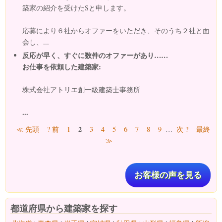
築家の紹介を受けたSと申します。
応募により６社からオファーをいただき、そのうち２社と面
会し、...
反応が早く、すぐに数件のオファーがあり……
お仕事を依頼した建築家:
株式会社アトリエ創一級建築士事務所
...
ページ
2
≪ 先頭
? 前
1
3
4
5
6
7
8
9
…
次 ?
最終
≫
お客様の声を見る
都道府県から建築家を探す