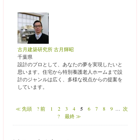
古月建築研究所 古月輝昭
千葉県
設計のプロとして、あなたの夢を実現したいと
思います。住宅から特別養護老人ホームまで設
計のジャンルは広く、多様な視点からの提案を
しています。
5
≪ 先頭
? 前
1
2
3
4
6
7
8
9
…
次
ページ
?
最終 ≫