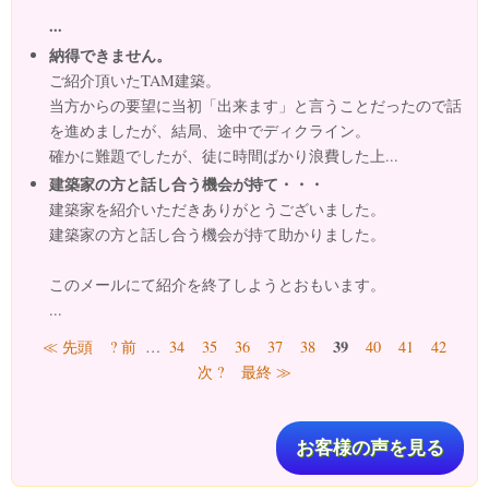
...
納得できません。
ご紹介頂いたTAM建築。
当方からの要望に当初「出来ます」と言うことだったので話
を進めましたが、結局、途中でディクライン。
確かに難題でしたが、徒に時間ばかり浪費した上...
建築家の方と話し合う機会が持て・・・
建築家を紹介いただきありがとうございました。
建築家の方と話し合う機会が持て助かりました。
このメールにて紹介を終了しようとおもいます。
...
ページ
39
≪ 先頭
? 前
…
34
35
36
37
38
40
41
42
次 ?
最終 ≫
お客様の声を見る