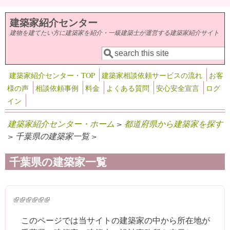
メインコンテンツに移動
建築家紹介センター
建物を建てたい方に建築家を紹介・一級建築士が運営する建築家紹介サイト
検索
検索フォーム
建築家紹介センター・TOP
建築家相談依頼サービスの流れ
お客
様の声
相談依頼事例
料金
よくある質問
安心安全宣言
ログ
イン
建築家紹介センター・ホーム
>
都道府県から建築家を探す
> 千葉県の建築家一覧 >
千葉県の建築家一覧
(link is external)
(link is external)
(link is external)
(link is external)
(link is external)
(link is external)
このページでは当サイトの建築家の中から所在地が