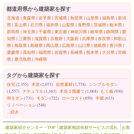
都道府県から建築家を探す
北海道
|
青森県
|
岩手県
|
宮城県
|
秋田県
|
山形県
|
福島県
|
新潟
県
|
富山県
|
石川県
|
福井県
|
山梨県
|
長野県
|
茨城県
|
栃木県
|
群馬県
|
埼玉県
|
千葉県
|
東京都
|
神奈川県
|
岐阜県
|
静岡県
|
愛
知県
|
三重県
|
滋賀県
|
京都府
|
大阪府
|
兵庫県
|
奈良県
|
和歌山
県
|
鳥取県
|
島根県
|
岡山県
|
広島県
|
山口県
|
徳島県
|
香川県
|
愛媛県
|
高知県
|
福岡県
|
佐賀県
|
長崎県
|
熊本県
|
大分県
|
宮崎
県
|
鹿児島県
|
沖縄県
タグから建築家を探す
住宅
(2,355)
木造
(2,071)
自然素材
(1,774)
シンプルモダン
(1,557)
ナチュラル
(1,163)
木造２階建て
(1,064)
むく板
(930)
和モダン
(731)
モダン
(722)
ローコスト
(650)
中庭
(633)
リノベーション
(548)
...続き...
建築家紹介センター・TOP
建築家相談依頼サービスの流れ
お客