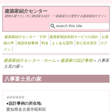
メインコンテンツに移動
建築家紹介センター
建物を建てたい方に建築家を紹介・一級建築士が運営する建築家紹介サイト
検索
検索フォーム
建築家紹介センター・TOP
建築家相談依頼サービスの流れ
お客
様の声
相談依頼事例
料金
よくある質問
安心安全宣言
ログ
イン
建築家紹介センター・ホーム
>
建築家の設計事例
> 八事富
士見の家 >
八事富士見の家
(link is external)
(link is external)
(link is external)
(link is external)
(link is external)
(link is external)
●設計事例の所在地:
愛知県名古屋市昭和区