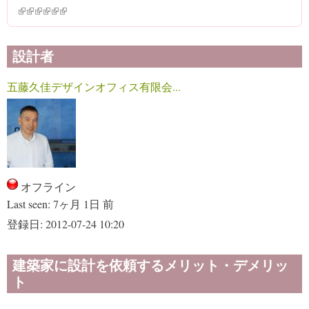
(link is external)
(link is external)
(link is external)
(link is external)
(link is external)
(link is external)
設計者
五藤久佳デザインオフィス有限会...
オフライン
Last seen:
7ヶ月 1日 前
登録日:
2012-07-24 10:20
建築家に設計を依頼するメリット・デメリッ
ト