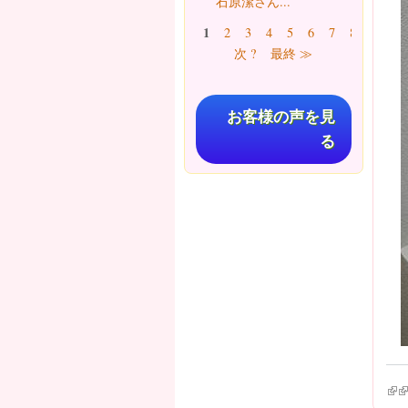
石原潔さん...
ページ
1
2
3
4
5
6
7
8
9
…
次 ?
最終 ≫
お客様の声を見
る
(lin
(l