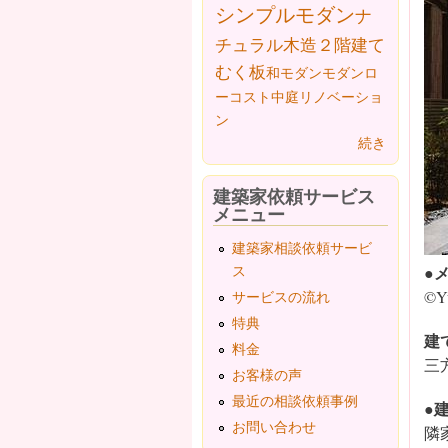
シンプルモダン
ナ
チュラル
木造２階建て
むく板
和モダン
モダン
ロ
ーコスト
中庭
リノベーショ
ン
続き
建築家依頼サービス
メニュー
建築家相談依頼サービ
●
ス
©Yu
サービスの流れ
特典
建
料金
三
お客様の声
最近の相談依頼事例
●
お問い合わせ
隣