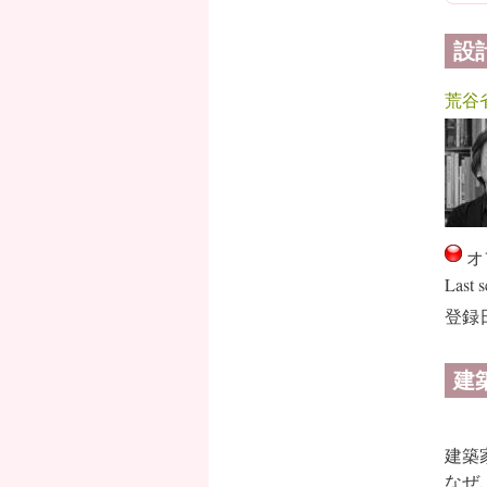
設
荒谷
オ
Last s
登録日
建
建築
なぜ