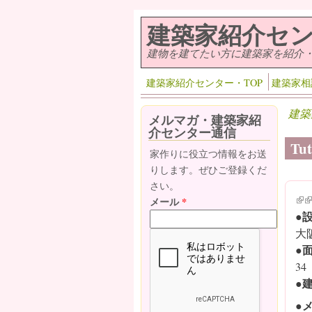
メインコンテンツに移動
建築家紹介セ
建物を建てたい方に建築家を紹介
建築家紹介センター・TOP
建築家相
建築
メルマガ・建築家紹
介センター通信
Tu
家作りに役立つ情報をお送
りします。ぜひご登録くだ
さい。
(lin
(l
メール
*
●
大
●
34
●
●