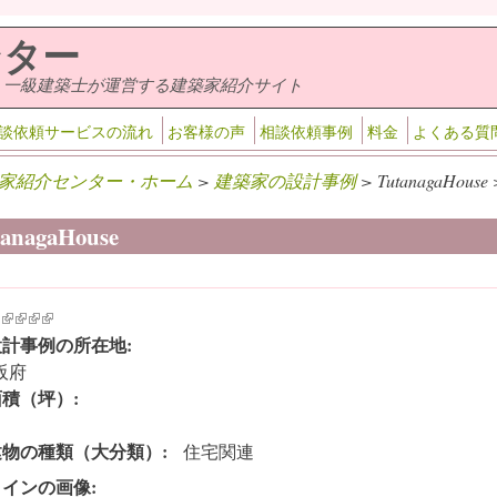
ンター
・一級建築士が運営する建築家紹介サイト
談依頼サービスの流れ
お客様の声
相談依頼事例
料金
よくある質
家紹介センター・ホーム
>
建築家の設計事例
> TutanagaHouse 
tanagaHouse
k is external)
ink is external)
(link is external)
(link is external)
(link is external)
(link is external)
設計事例の所在地:
阪府
面積（坪）:
建物の種類（大分類）:
住宅関連
メインの画像: