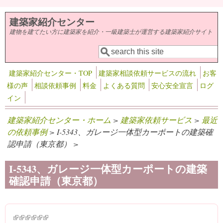
メインコンテンツに移動
建築家紹介センター
建物を建てたい方に建築家を紹介・一級建築士が運営する建築家紹介サイト
検索
検索フォーム
建築家紹介センター・TOP
建築家相談依頼サービスの流れ
お客
様の声
相談依頼事例
料金
よくある質問
安心安全宣言
ログ
イン
建築家紹介センター・ホーム
>
建築家依頼サービス
>
最近
の依頼事例
> I-5343、ガレージ一体型カーポートの建築確
認申請（東京都） >
I-5343、ガレージ一体型カーポートの建築
確認申請（東京都）
(link is external)
(link is external)
(link is external)
(link is external)
(link is external)
(link is external)