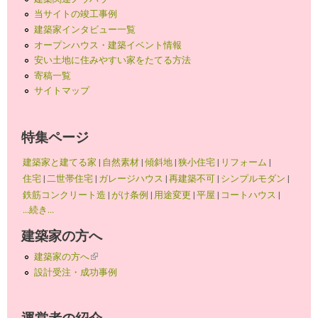
当サイトの竣工事例
建築家インタビュー一覧
オープンハウス・建築イベント情報
安い土地に住みやすい家をたてる方法
寄稿一覧
サイトマップ
特集ページ
建築家と建てる家
|
自然素材
|
傾斜地
|
狭小住宅
|
リフォーム
|
住宅
|
二世帯住宅
|
ガレージハウス
|
再建築不可
|
シンプルモダン
|
鉄筋コンクリート造
|
がけ条例
|
用途変更
|
平屋
|
コートハウス
|
...続き...
建築家の方へ
建築家の方へ
(link is external)
設計受注・成功事例
運営者の紹介