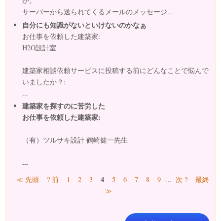
か。
サーバーから送られてくるメールのメッセージ...
自分にも知識がないといけないのかなぁ
お仕事を依頼した建築家:
H2O設計室
建築家相談依頼サービスに投稿する前にどんなことで悩んで
いましたか？:
...
建築家を探すのに苦労した
お仕事を依頼した建築家:
（有）ツルサキ設計 鶴崎健一先生
...
ページ
4
≪ 先頭
? 前
1
2
3
5
6
7
8
9
…
次 ?
最終
≫