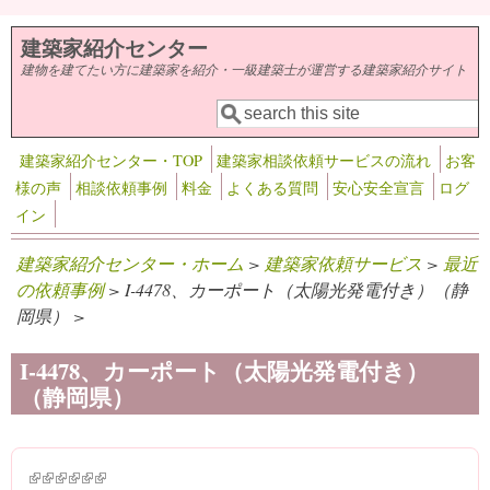
メインコンテンツに移動
建築家紹介センター
建物を建てたい方に建築家を紹介・一級建築士が運営する建築家紹介サイト
検索
検索フォーム
建築家紹介センター・TOP
建築家相談依頼サービスの流れ
お客
様の声
相談依頼事例
料金
よくある質問
安心安全宣言
ログ
イン
建築家紹介センター・ホーム
>
建築家依頼サービス
>
最近
の依頼事例
> I-4478、カーポート（太陽光発電付き）（静
岡県） >
I-4478、カーポート（太陽光発電付き）
（静岡県）
(link is external)
(link is external)
(link is external)
(link is external)
(link is external)
(link is external)