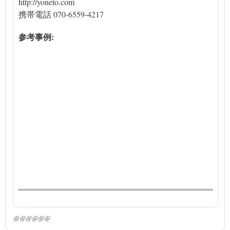
http://yoneto.com
携帯電話 070-6559-4217
参考事例:
(link is external)
(link is external)
(link is external)
(link is external)
(link is external)
(link is external)