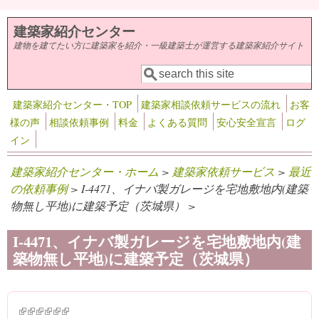
メインコンテンツに移動
建築家紹介センター
建物を建てたい方に建築家を紹介・一級建築士が運営する建築家紹介サイト
検索
検索フォーム
建築家紹介センター・TOP
建築家相談依頼サービスの流れ
お客
様の声
相談依頼事例
料金
よくある質問
安心安全宣言
ログ
イン
建築家紹介センター・ホーム
>
建築家依頼サービス
>
最近
の依頼事例
> I-4471、イナバ製ガレージを宅地敷地内(建築
物無し平地)に建築予定（茨城県） >
I-4471、イナバ製ガレージを宅地敷地内(建
築物無し平地)に建築予定（茨城県）
(link is external)
(link is external)
(link is external)
(link is external)
(link is external)
(link is external)