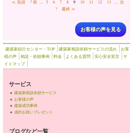
ページ
9
≪ 先頭
? 前
…
5
6
7
8
10
11
12
13
…
次
?
最終 ≫
お客様の声を見る
建築家紹介センター・TOP
建築家相談依頼サービスの流れ
お客
様の声
相談・依頼事例
料金
よくある質問
安心安全宣言
サ
イトマップ
サービス
建築家相談依頼サービス
お客様の声
建築成功事例
成約お祝いプレゼント
ブログなど一覧