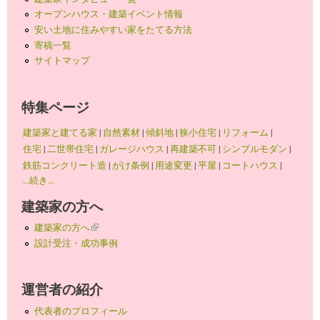
オープンハウス・建築イベント情報
安い土地に住みやすい家をたてる方法
寄稿一覧
サイトマップ
特集ページ
建築家と建てる家
|
自然素材
|
傾斜地
|
狭小住宅
|
リフォーム
|
住宅
|
二世帯住宅
|
ガレージハウス
|
再建築不可
|
シンプルモダン
|
鉄筋コンクリート造
|
がけ条例
|
用途変更
|
平屋
|
コートハウス
|
...続き...
建築家の方へ
建築家の方へ
(link is external)
設計受注・成功事例
運営者の紹介
代表者のプロフィール