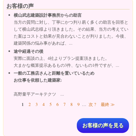
お客様の声
横山武志建築設計事務所からの助言
当方の質問に対し、丁寧にかつ判り易く多くの助言を回答と
して横山武志様より頂きました。その結果、当方の考えてい
た案はコストと効果が見合わないことが判りました。今後、
建築関係の悩み事があれば、...
途中経過その後
実際に面談の上、4社よりプラン提案頂きました。
大まかな概算提示あるもの3件、ないもの1件ですが、...
一般の工務店さんと距離を置いているため
お仕事を依頼した建築家:
高野量平アーキテクツ ...
ページ
1
2
3
4
5
6
7
8
9
…
次 ?
最終 ≫
お客様の声を見る