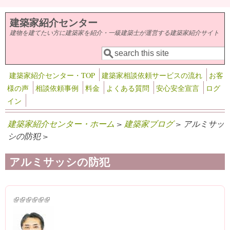
メインコンテンツに移動
建築家紹介センター
建物を建てたい方に建築家を紹介・一級建築士が運営する建築家紹介サイト
検索
検索フォーム
建築家紹介センター・TOP
建築家相談依頼サービスの流れ
お客
様の声
相談依頼事例
料金
よくある質問
安心安全宣言
ログ
イン
建築家紹介センター・ホーム
>
建築家ブログ
> アルミサッ
シの防犯 >
アルミサッシの防犯
(link is external)
(link is external)
(link is external)
(link is external)
(link is external)
(link is external)