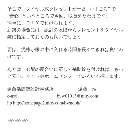
そこで、ダイヤル式クレセントが一番 “お手ごろ” で
“安心” というところで今回、取替えたわけです。
簡単に、ＤＩＹで付けられます。
新築の場合には、設計の段階からクレセントをダイヤル
錠に指定しておくのも良いでしょう。
要は、泥棒が家の中に入れる時間を長くできれば良いわ
けです。
あとは、心配の度合いに応じて補助錠を付ければ、もっ
と安心。ネットやホームセンターでいろいろ探せます。
遠藤浩建築設計事務所 遠藤 浩
e-mail byw01013@nifty.com
hp http://homepage2.nifty.com/h-endoh/
(link is external)
(link is external)
(link is external)
(link is external)
(link is external)
(link is external)