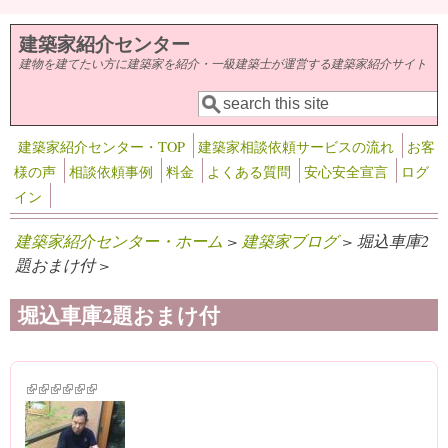
メインコンテンツに移動
建築家紹介センター
建物を建てたい方に建築家を紹介・一級建築士が運営する建築家紹介サイト
検索
検索フォーム
建築家紹介センター・TOP
建築家相談依頼サービスの流れ
お客
様の声
相談依頼事例
料金
よくある質問
安心安全宣言
ログ
イン
建築家紹介センター・ホーム
>
建築家ブログ
> 堀込車庫2
題おまけ付 >
堀込車庫2題おまけ付
(link is external)
(link is external)
(link is external)
(link is external)
(link is external)
(link is external)