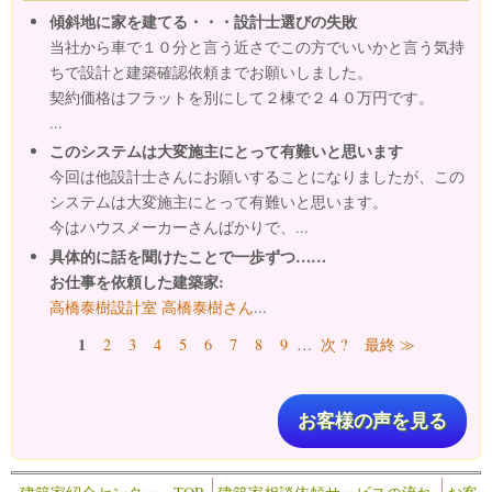
傾斜地に家を建てる・・・設計士選びの失敗
当社から車で１０分と言う近さでこの方でいいかと言う気持
ちで設計と建築確認依頼までお願いしました。
契約価格はフラットを別にして２棟で２４０万円です。
...
このシステムは大変施主にとって有難いと思います
今回は他設計士さんにお願いすることになりましたが、この
システムは大変施主にとって有難いと思います。
今はハウスメーカーさんばかりで、...
具体的に話を聞けたことで一歩ずつ……
お仕事を依頼した建築家:
高橋泰樹設計室 高橋泰樹さん
...
ページ
1
2
3
4
5
6
7
8
9
…
次 ?
最終 ≫
お客様の声を見る