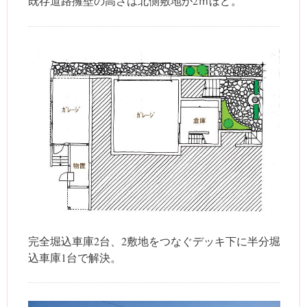
既存道路擁壁の高さは北側敷地が2ｍほど。
完全堀込車庫2台、2敷地をつなぐデッキ下に半分堀
込車庫1台で解決。