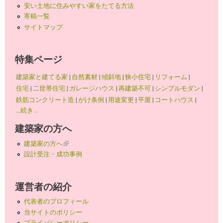
安い土地に住みやすい家をたてる方法
寄稿一覧
サイトマップ
特集ページ
建築家と建てる家
|
自然素材
|
傾斜地
|
狭小住宅
|
リフォーム
|
住宅
|
二世帯住宅
|
ガレージハウス
|
再建築不可
|
シンプルモダン
|
鉄筋コンクリート造
|
がけ条例
|
用途変更
|
平屋
|
コートハウス
|
...続き...
建築家の方へ
建築家の方へ
(link is external)
設計受注・成功事例
運営者の紹介
代表者のプロフィール
当サイトのポリシー
プライバシーポリシー