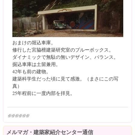
おまけの堀込車庫。
修行した宮脇檀建築研究室のブルーボックス。
ダイナミックで無駄の無いデザイン、バランス。
掘込車庫は土留兼用。
42年も前の建物。
建築科学生だった頃に見て感激。（まさにこの写
真）
25年程前に一度内部を拝見。
(link is external)
(link is external)
(link is external)
(link is external)
(link is external)
(link is external)
メルマガ・建築家紹介センター通信