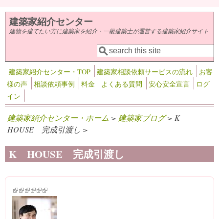
メインコンテンツに移動
建築家紹介センター
建物を建てたい方に建築家を紹介・一級建築士が運営する建築家紹介サイト
検索
検索フォーム
建築家紹介センター・TOP
建築家相談依頼サービスの流れ
お客
様の声
相談依頼事例
料金
よくある質問
安心安全宣言
ログ
イン
建築家紹介センター・ホーム
>
建築家ブログ
> K
HOUSE 完成引渡し >
K HOUSE 完成引渡し
(link is external)
(link is external)
(link is external)
(link is external)
(link is external)
(link is external)