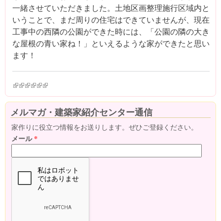
一緒させていただきました。土地区画整理施行区域内と
いうことで、まだ周りの住宅はできていませんが、現在
工事中の西隣の公園ができた時には、「公園の隣の大き
な屋根の青い家ね！」といえるような家ができたと思い
ます！
(link is external)
(link is external)
(link is external)
(link is external)
(link is external)
(link is external)
メルマガ・建築家紹介センター通信
家作りに役立つ情報をお送りします。ぜひご登録ください。
メール
*