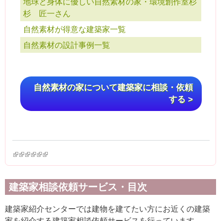
地球と身体に優しい自然素材の家・環境創作室杉
杉 匠一さん
自然素材が得意な建築家一覧
自然素材の設計事例一覧
自然素材の家について建築家に相談・依頼
する >
(link is external)
(link is external)
(link is external)
(link is external)
(link is external)
(link is external)
建築家相談依頼サービス・目次
建築家紹介センターでは建物を建てたい方にお近くの建築
家を紹介する建築家相談依頼サービスを行っています。