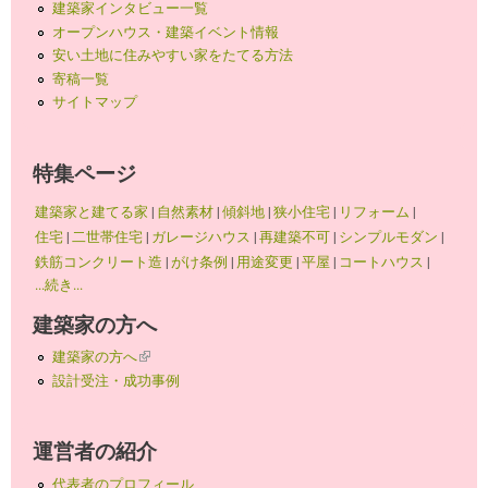
建築家インタビュー一覧
オープンハウス・建築イベント情報
安い土地に住みやすい家をたてる方法
寄稿一覧
サイトマップ
特集ページ
建築家と建てる家
|
自然素材
|
傾斜地
|
狭小住宅
|
リフォーム
|
住宅
|
二世帯住宅
|
ガレージハウス
|
再建築不可
|
シンプルモダン
|
鉄筋コンクリート造
|
がけ条例
|
用途変更
|
平屋
|
コートハウス
|
...続き...
建築家の方へ
建築家の方へ
(link is external)
設計受注・成功事例
運営者の紹介
代表者のプロフィール