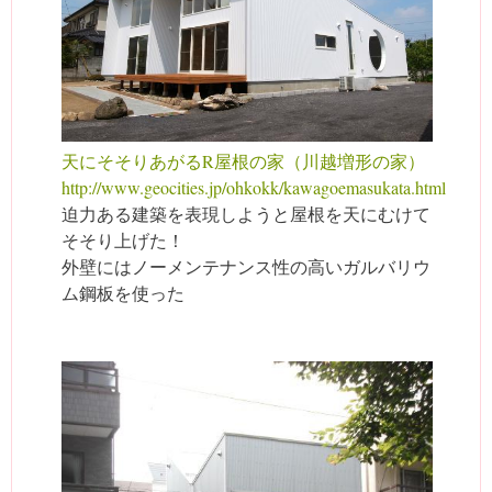
天にそそりあがるR屋根の家（川越増形の家）
http://www.geocities.jp/ohkokk/kawagoemasukata.html
迫力ある建築を表現しようと屋根を天にむけて
そそり上げた！
外壁にはノーメンテナンス性の高いガルバリウ
ム鋼板を使った