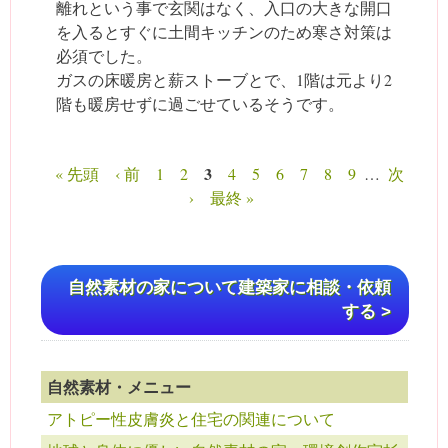
離れという事で玄関はなく、入口の大きな開口
を入るとすぐに土間キッチンのため寒さ対策は
必須でした。
ガスの床暖房と薪ストーブとで、1階は元より2
階も暖房せずに過ごせているそうです。
3
« 先頭
‹ 前
1
2
4
5
6
7
8
9
…
次
ページ
›
最終 »
自然素材の家について建築家に相談・依頼
する >
自然素材・メニュー
アトピー性皮膚炎と住宅の関連について