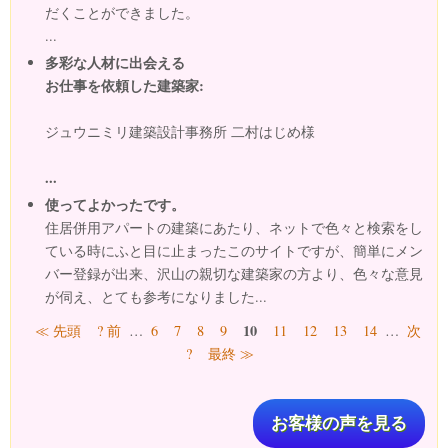
だくことができました。
...
多彩な人材に出会える
お仕事を依頼した建築家:
ジュウニミリ建築設計事務所 二村はじめ様
...
使ってよかったです。
住居併用アパートの建築にあたり、ネットで色々と検索をし
ている時にふと目に止まったこのサイトですが、簡単にメン
バー登録が出来、沢山の親切な建築家の方より、色々な意見
が伺え、とても参考になりました...
ページ
10
≪ 先頭
? 前
…
6
7
8
9
11
12
13
14
…
次
?
最終 ≫
お客様の声を見る