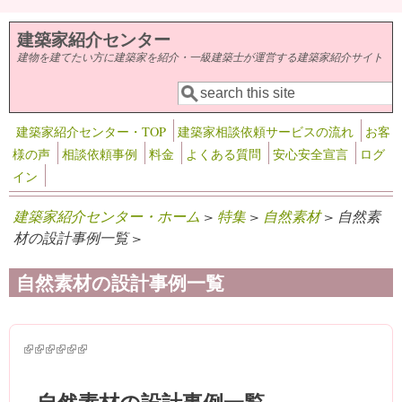
メインコンテンツに移動
建築家紹介センター
建物を建てたい方に建築家を紹介・一級建築士が運営する建築家紹介サイト
検索
検索フォーム
建築家紹介センター・TOP
建築家相談依頼サービスの流れ
お客
様の声
相談依頼事例
料金
よくある質問
安心安全宣言
ログ
イン
建築家紹介センター・ホーム
>
特集
>
自然素材
> 自然素
材の設計事例一覧 >
自然素材の設計事例一覧
(link is external)
(link is external)
(link is external)
(link is external)
(link is external)
(link is external)