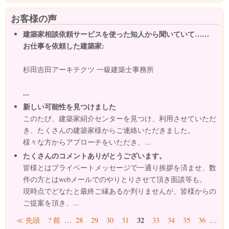
お客様の声
建築家相談依頼サービスを使った知人から聞いていて……
お仕事を依頼した建築家:
杉田吉田アーキテクツ 一級建築士事務所
...
新しい可能性を見つけました
このたび、建築家紹介センターを見つけ、利用させていただ
き、たくさんの建築家様からご連絡いただきました。
様々な方からアプローチをいただき、...
たくさんのコメントありがとうございます。
皆様とはプライベートメッセージで一通り挨拶を済ませ、数
件の方とはwebメールでのやりとりさせて頂き面談等も。
現時点でどなたと最終ご縁あるか判りませんが、皆様からの
ご提案を頂き、...
ページ
32
≪ 先頭
? 前
…
28
29
30
31
33
34
35
36
…