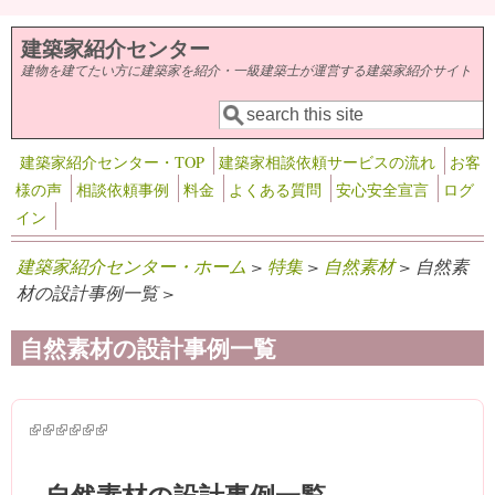
メインコンテンツに移動
建築家紹介センター
建物を建てたい方に建築家を紹介・一級建築士が運営する建築家紹介サイト
検索
検索フォーム
建築家紹介センター・TOP
建築家相談依頼サービスの流れ
お客
様の声
相談依頼事例
料金
よくある質問
安心安全宣言
ログ
イン
建築家紹介センター・ホーム
>
特集
>
自然素材
> 自然素
材の設計事例一覧 >
自然素材の設計事例一覧
(link is external)
(link is external)
(link is external)
(link is external)
(link is external)
(link is external)