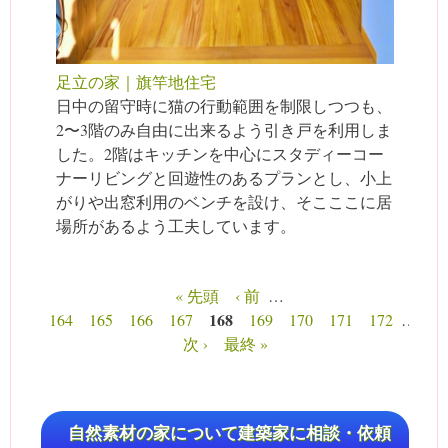
足立の家｜旗竿地住宅
日中の留守時に猫の行動範囲を制限しつつも、
2〜3階のみ自由に出来るよう引き戸を利用しま
した。2階はキッチンを中心にスタディーコー
ナーリビングと回遊性のあるプランとし、小上
がりや出窓利用のベンチを設け、そこここに居
場所があるよう工夫しています。
« 先頭
‹ 前
…
ページ
168
164
165
166
167
169
170
171
172
…
次 ›
最終 »
自然素材の家について建築家に相談・依頼