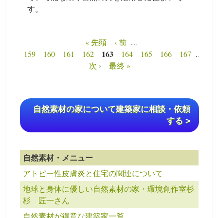
す。
« 先頭
‹ 前
…
ページ
163
159
160
161
162
164
165
166
167
…
次 ›
最終 »
自然素材の家について建築家に相談・依頼
する >
自然素材・メニュー
アトピー性皮膚炎と住宅の関連について
地球と身体に優しい自然素材の家・環境創作室杉
杉 匠一さん
自然素材が得意な建築家一覧