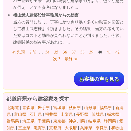
バー登録が出来、沢山の親切な建築家の方より、色々な意見
が伺え、とても参考になりました...
横山武志建築設計事務所からの助言
当方の質問に対し、丁寧にかつ判り易く多くの助言を回答と
して横山武志様より頂きました。その結果、当方の考えてい
た案はコストと効果が見合わないことが判りました。今後、
建築関係の悩み事があれば、...
ページ
40
≪ 先頭
? 前
…
34
35
36
37
38
39
41
42
次 ?
最終 ≫
お客様の声を見る
都道府県から建築家を探す
北海道
|
青森県
|
岩手県
|
宮城県
|
秋田県
|
山形県
|
福島県
|
新潟
県
|
富山県
|
石川県
|
福井県
|
山梨県
|
長野県
|
茨城県
|
栃木県
|
群馬県
|
埼玉県
|
千葉県
|
東京都
|
神奈川県
|
岐阜県
|
静岡県
|
愛
知県
|
三重県
|
滋賀県
|
京都府
|
大阪府
|
兵庫県
|
奈良県
|
和歌山