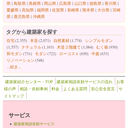
県
|
鳥取県
|
島根県
|
岡山県
|
広島県
|
山口県
|
徳島県
|
香川県
|
愛媛県
|
高知県
|
福岡県
|
佐賀県
|
長崎県
|
熊本県
|
大分県
|
宮崎
県
|
鹿児島県
|
沖縄県
タグから建築家を探す
住宅
(2,355)
木造
(2,071)
自然素材
(1,774)
シンプルモダン
(1,557)
ナチュラル
(1,163)
木造２階建て
(1,064)
むく板
(930)
和モダン
(731)
モダン
(722)
ローコスト
(650)
中庭
(633)
リノベーション
(548)
...続き...
建築家紹介センター・TOP
建築家相談依頼サービスの流れ
お客
様の声
相談・依頼事例
料金
よくある質問
安心安全宣言
サ
イトマップ
サービス
建築家相談依頼サービス