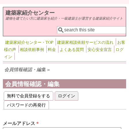
メインコンテンツに移動
建築家紹介センター
建物を建てたい方に建築家を紹介・一級建築士が運営する建築家紹介サイト
検索
検索フォーム
建築家紹介センター・TOP
建築家相談依頼サービスの流れ
お客
様の声
相談依頼事例
料金
よくある質問
安心安全宣言
ログ
イン
会員情報確認・編集 >
会員情報確認・編集
無料で会員登録をする
ログイン
(アクティブなタブ)
プライマリータブ
パスワードの再発行
メールアドレス
*